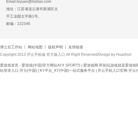
Email:leyuan@moliao.com
地址：江苏省连云港市新浦区太
平工业园太平路1号。
邮编：222346
博士后工作站
丨
网站地图
丨
版权声明
丨
友情链接
Copyright 2013 开云手机端·官方版入口.All Right Reserved/Design by Huashun
爱游戏首页 - 爱游戏(中国)官方网站AYX SPORTS
|
爱游戏网-即刻玩游戏就是爱游戏
站登录入口-开元(中国)
|
KY平台_KY(中国)一站式服务平台
|
开云手机入口官网-开云(