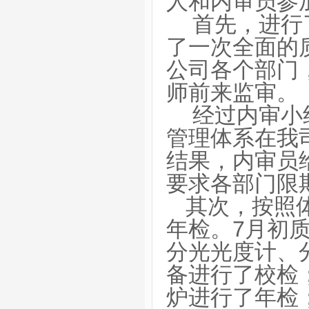
人和内审员参
首先，进行
了一次全面的
公司各个部门
师前来监审。
经过内审小
管理体系在我
结果，内审员
要求各部门限
其次，按照
年检。
7
月初
分光光度计、
备进行了校检
炉进行了年检