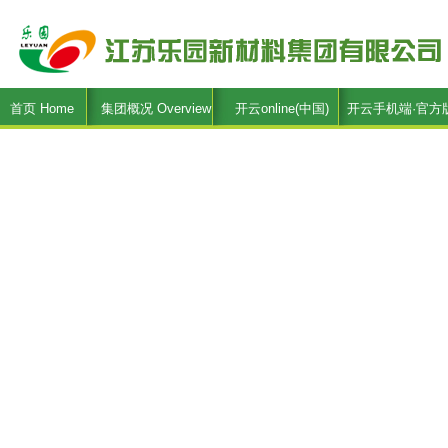
首页 Home
集团概况 Overview
开云online(中国)
开云手机端·官方
News
口 Products