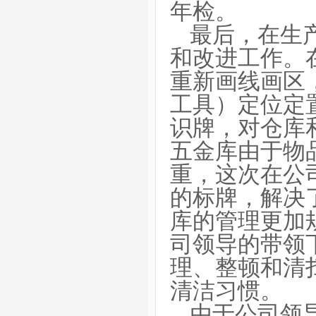
年检。
最后，在生
和改进工作。
重新画线画区
工具）定位定
识牌，对仓库
五金库由于物
重，这次在公
的标牌，解决
库的管理更加
司领导的带领
理、整顿和清
清洁习惯。
由于公司领