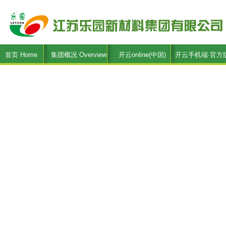
首页 Home
集团概况 Overview
开云online(中国)
开云手机端·官方
News
口 Products